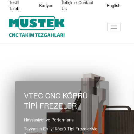
Teklif
İletişim / Contact
Header
Kariyer
English
Talebi
Us
Menu
Toggle
Skip
navigation
to
main
content
VTEC CNC KÖPRÜ
TİPİ FREZELER
Hassasiyet ve Performans
Tayvan'ın En İyi Köprü Tipi Frezeleriyle