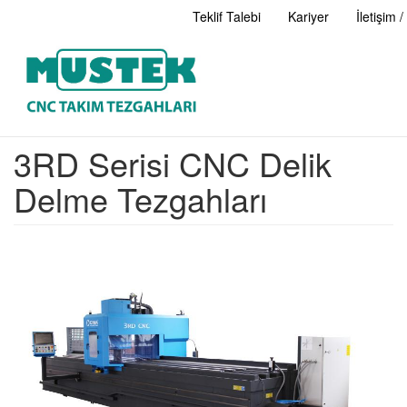
Header
Teklif Talebi
Kariyer
İletişim 
Menu
Skip
to
3RD Serisi CNC Delik
main
content
Delme Tezgahları